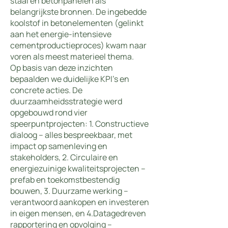
staal en betonpanelen als
belangrijkste bronnen. De ingebedde
koolstof in betonelementen (gelinkt
aan het energie-intensieve
cementproductieproces) kwam naar
voren als meest materieel thema.
Op basis van deze inzichten
bepaalden we duidelijke KPI’s en
concrete acties. De
duurzaamheidsstrategie werd
opgebouwd rond vier
speerpuntprojecten: 1. Constructieve
dialoog – alles bespreekbaar, met
impact op samenleving en
stakeholders, 2. Circulaire en
energiezuinige kwaliteitsprojecten –
prefab en toekomstbestendig
bouwen, 3. Duurzame werking –
verantwoord aankopen en investeren
in eigen mensen, en 4.Datagedreven
rapportering en opvolging –