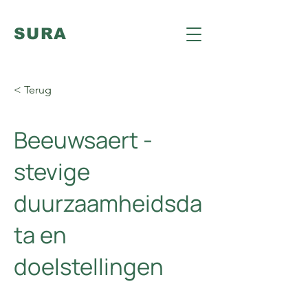
SURA
< Terug
Beeuwsaert -
stevige
duurzaamheidsda
ta en
doelstellingen