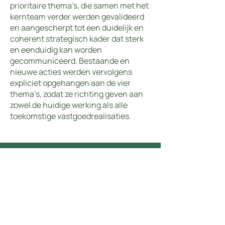
prioritaire thema’s, die samen met het
kernteam verder werden gevalideerd
en aangescherpt tot een duidelijk en
coherent strategisch kader dat sterk
en eenduidig kan worden
gecommuniceerd. Bestaande en
nieuwe acties werden vervolgens
expliciet opgehangen aan de vier
thema’s, zodat ze richting geven aan
zowel de huidige werking als alle
toekomstige vastgoedrealisaties.
Resultaat & wat het Global
Estate Group opleverde
De vier thema’s werden vervolgens vertaald
naar werkbare en concrete terminologie en
samengebracht in een gestructureerde
duurzaamheidsstrategie die nauw aansluit