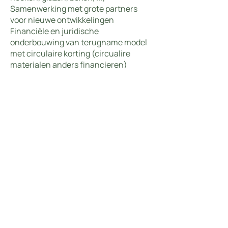
Samenwerking met grote partners
voor nieuwe ontwikkelingen
Financiële en juridische
onderbouwing van terugname model
met circulaire korting (circualire
materialen anders financieren)
Samenwerking met andere actoren ifv
opzetten van een MASCO (Material-
as-a-service-company)
Ontwikkeling van klikbare gipskarton
Goedgekeurde
subsidieprojecten
Haalbaarheidstudie
3 ontwikkelingsprojecten
Project met steun van Vlaanderen Circulair
Living Lab Circualire economie
Belgium Build Back Circular