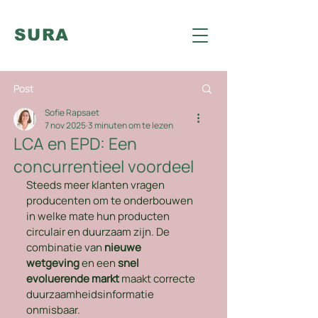
SURA
Post
Sofie Rapsaet
7 nov 2025
3 minuten om te lezen
LCA en EPD: Een
concurrentieel voordeel
Steeds meer klanten vragen 
producenten om te onderbouwen 
in welke mate hun producten 
circulair en duurzaam zijn. De 
combinatie van 
nieuwe 
wetgeving
 en een 
snel 
evoluerende markt
 maakt correcte 
duurzaamheidsinformatie 
onmisbaar.