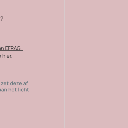
S?
an EFRAG
. 
 
hier.
zet deze af 
an het licht 