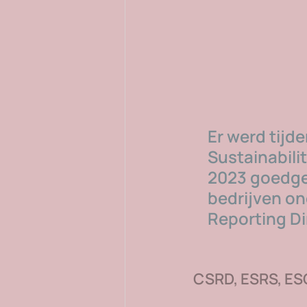
Er werd tijd
Sustainabili
2023 goedge
bedrijven on
Reporting D
CSRD, ESRS, ES