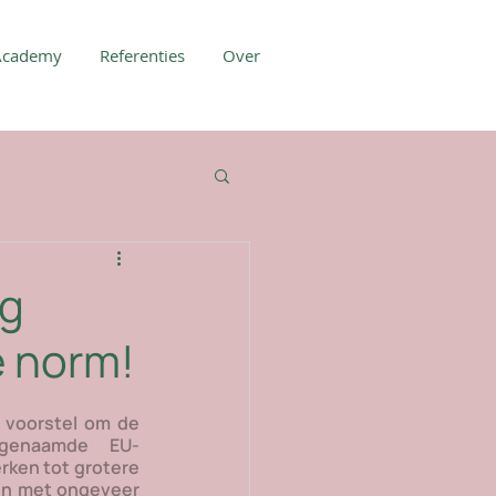
Academy
Referenties
Over
ng
e norm!
voorstel om de 
ogenaamde EU-
ken tot grotere 
en met ongeveer 