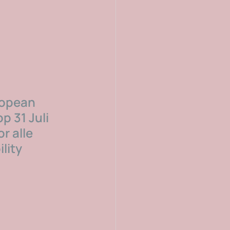
ropean 
 31 Juli 
 alle 
lity 