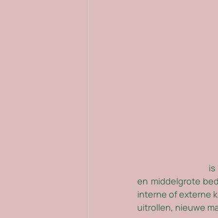
De groeisubsidie 
is
en middelgrote bedr
interne of externe 
uitrollen, nieuwe m