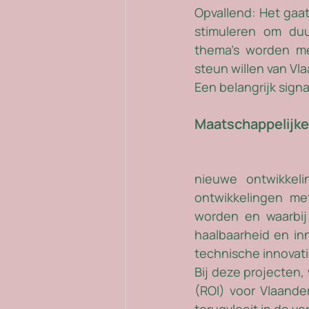
Opvallend: Het gaa
stimuleren om duu
thema’s worden mee
steun willen van Vl
Een belangrijk signa
Maatschappelijke
Ontwikkelingsproje
nieuwe ontwikkel
ontwikkelingen me
worden en waarbij 
haalbaarheid en in
technische innovatie
Bij deze projecten,
(ROI) voor Vlaander