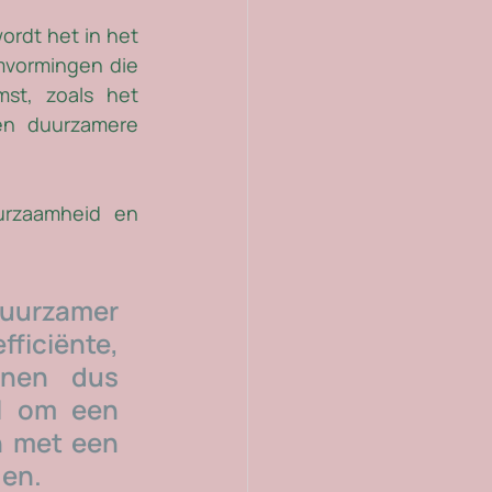
ordt het in het 
mvormingen die 
t, zoals het 
n duurzamere 
rzaamheid en 
uurzamer 
iciënte, 
nen dus 
l om een 
 met een 
en. 