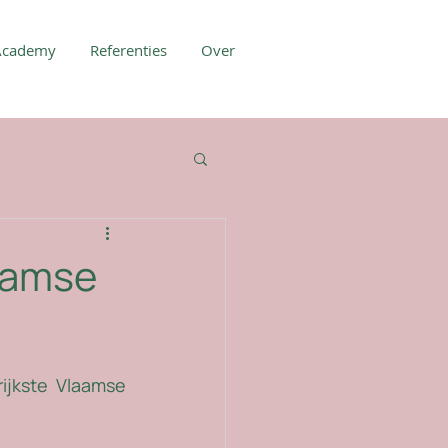
Academy
Referenties
Over
aamse
ijkste Vlaamse 