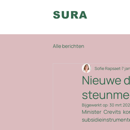
SURA
Alle berichten
Sofie Rapsaet
7 ja
Nieuwe d
steunme
Bijgewerkt op:
30 mrt 20
Minister Crevits k
subsidieinstrument