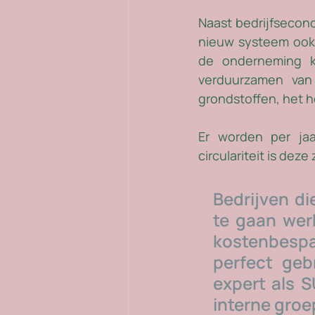
Naast bedrijfsecono
nieuw systeem ook 
de onderneming kl
verduurzamen van 
grondstoffen, het h
Er worden per jaa
circulariteit is deze
Bedrijven d
te gaan wer
kostenbesp
perfect ge
expert als 
interne groe