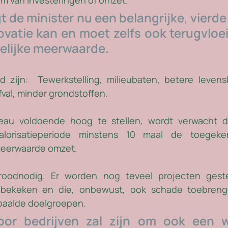
rm van investeringen of omzet. 
t de minister nu een belangrijke, vierde
ovatie kan en moet zelfs ook terugvloei
lijke meerwaarde. 
d zijn:  Tewerkstelling, milieubaten, betere levenskw
fval, minder grondstoffen. 
eau voldoende hoog te stellen, wordt verwacht da
alorisatieperiode minstens 10 maal de toegeke
eerwaarde omzet. 
roodnodig. 
Er worden nog teveel projecten gest
 bekeken en die, onbewust, ook schade toebrenge
paalde doelgroepen. 
oor bedrijven zal zijn om ook een w