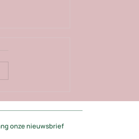
M-peil: De weg naar
ficiency"
vang onze nieuwsbrief