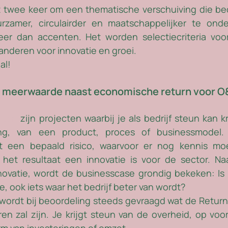
t twee keer om een thematische verschuiving die be
rzamer, circulairder en maatschappelijker te ond
r dan accenten. Het worden selectiecriteria voor 
aanderen voor innovatie en groei.
al!
 meerwaarde naast economische return voor O
cten
 zijn projecten waarbij je als bedrijf steun kan k
ing, van een product, proces of businessmodel.
t een bepaald risico, waarvoor er nog kennis m
het resultaat een innovatie is voor de sector. Naa
novatie, wordt de businesscase grondig bekeken: Is 
, ook iets waar het bedrijf beter van wordt? 
 wordt bij beoordeling steeds gevraagd wat de Return
en zal zijn. Je krijgt steun van de overheid, op voor