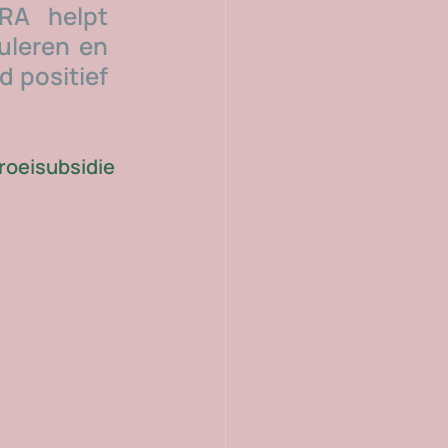
RA helpt 
leren en 
 positief 
roeisubsidie