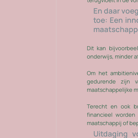
terugvloeit in de vo
En daar voeg
toe: Een inn
maatschappe
Dit kan bijvoorbeel
onderwijs, minder a
Om het ambitieniv
gedurende zijn v
maatschappelijke m
Terecht en ook b
financieel worden
maatschappij of be
Uitdaging v