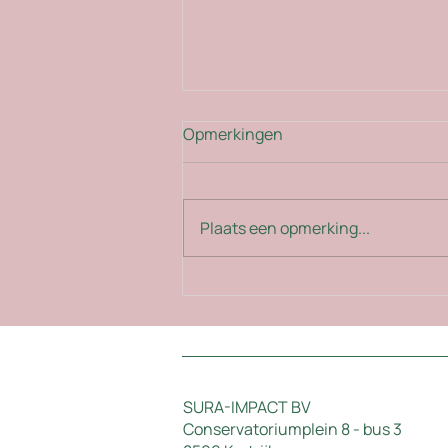
Opmerkingen
Plaats een opmerking...
ETS2: De prijs van politieke
voorzichtigheid
SURA-IMPACT BV
Conservatoriumplein 8 - bus 3