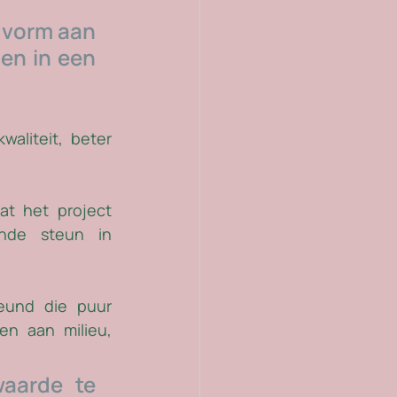
 vorm aan 
en in een 
aliteit, beter 
t het project 
nde steun in 
eund die puur 
n aan milieu, 
aarde te 