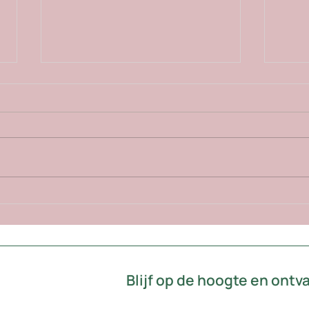
De impact van hergebruik in
Het 
ons eigen SURA kantoor:
"suf
gemeten en trots op!
Blijf op de hoogte en ont